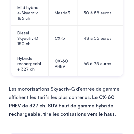
Mild hybrid
e-Skyactiv
Mazda3
50
à
58
euros
186 ch
Diesel
Skyactiv-D
CX-5
48
à
55
euros
150 ch
Hybride
CX-60
rechargeabl
65
à
75
euros
PHEV
e 327 ch
Les motorisations Skyactiv-G d’entrée de gamme
affichent les tarifs les plus contenus.
Le CX-60
PHEV de 327 ch, SUV haut de gamme hybride
rechargeable, tire les cotisations vers le haut.