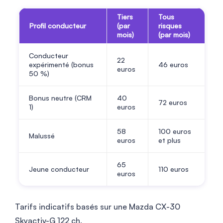
Tiers
Tous
Profil conducteur
(par
risques
mois)
(par mois)
Conducteur
22
expérimenté (bonus
46
euros
euros
50 %)
Bonus neutre (CRM
40
72
euros
1)
euros
58
100
euros
Malussé
euros
et plus
65
Jeune conducteur
110
euros
euros
Tarifs indicatifs basés sur une Mazda CX-30
Skyactiv-G 122 ch.