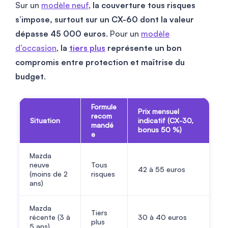
Sur un
modèle neuf
,
la couverture tous risques
s’impose, surtout sur un CX-60 dont la valeur
dépasse 45 000 euros
. Pour un
modèle
d’occasion
,
la
tiers plus
représente un bon
compromis entre protection et maîtrise du
budget
.
Formule
Prix mensuel
recom
Situation
indicatif (CX-30,
mandé
bonus 50 %)
e
Mazda
neuve
Tous
42
à
55
euros
(moins de 2
risques
ans)
Mazda
Tiers
récente (3 à
30
à
40
euros
plus
5 ans)