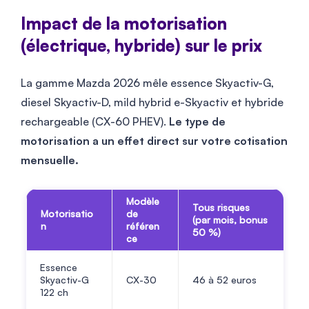
Impact de la motorisation
(électrique, hybride) sur le prix
La gamme Mazda 2026 mêle essence Skyactiv-G,
diesel Skyactiv-D, mild hybrid e-Skyactiv et hybride
rechargeable (CX-60 PHEV).
Le type de
motorisation a un effet direct sur votre cotisation
mensuelle.
Modèle
Tous risques
Motorisatio
de
(par mois, bonus
n
référen
50 %)
ce
Essence
Skyactiv-G
CX-30
46
à
52
euros
122 ch