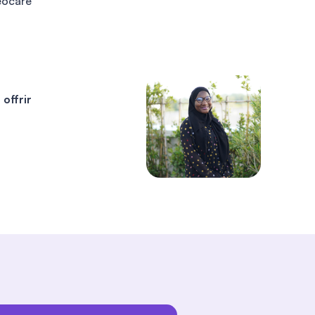
eocare
l’application
(déclaration de sinistre)
, j’ai
été recontacté très rapidement et on a
résolu mon problème à peine 24 h
après.
Super réactif, un grand merci à
Emma pour sa gentillesse et sa
disponibilité.
offrir
Nicolas
Réponse rapide à chaque question, prix
très attractif. Merci Matthieu 😁