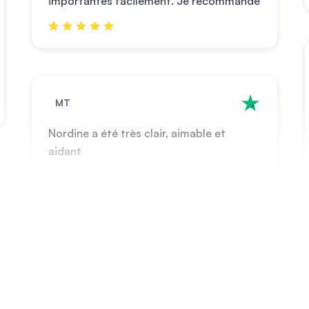
importantes facilement. Je recommande
MT
Nordine a été très clair, aimable et
aidant
Rodisa
Parfait, rapide,