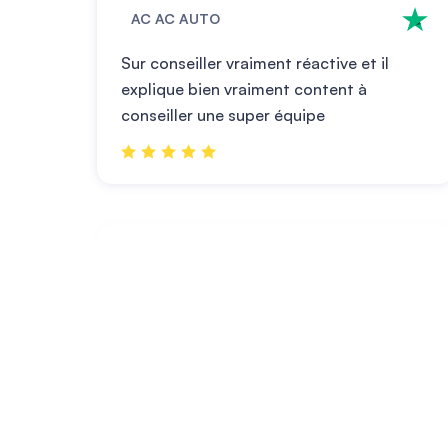
AC AC AUTO
Sur conseiller vraiment réactive et il
explique bien vraiment content à
conseiller une super équipe
Verdier Marjorie
Les conseillères que j ai eu durant 2
appels Marine et Gwendoline ont été
super très agréables réactives et ont
répondu à mes attentes Merci à elles