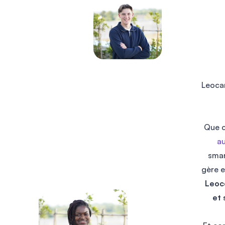
Krys
J’ai eu un excellent échange
téléphonique avec Marine. Elle a été très
Leocar
professionnelle, claire dans ses
explications, et surtout à l’écoute de
mes besoins. Elle a su me guider
Que c
efficacement dans mes choix, tout en
au
restant sympathique et patiente. Je me
sma
suis senti en confiance tout au long de
l’appel. Merci pour cette qualité de
gère e
service !
Leoco
et 