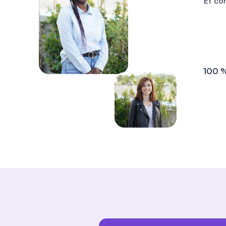
Et co
kelly Yanis
Nordine a été très accueillant et a bien
répondu à ma demande.
100 %
shanacool shana
Je remercie vivement Marvin pour son
accompagnement rigoureux et son
professionnalisme tout au long du
traitement de mon dossier. Son écoute,
sa disponibilité et son efficacité ont