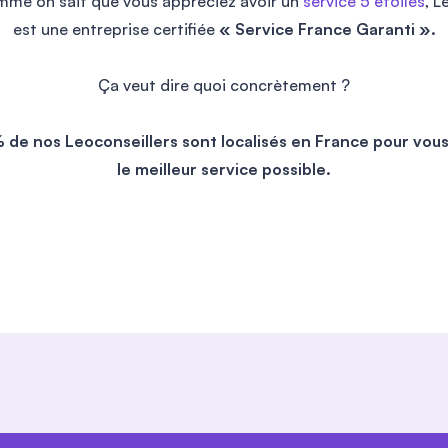
mme on sait que vous appréciez avoir un
service 5 étoiles
, L
Je n’en changerai jamais.. la qualité du
est une entreprise certifiée
service et le relationnel et irréprochable.
« Service France Garanti ».
++ pour ma leo-conseillére Laure👍💪
Ça veut dire quoi concrètement ?
 de nos Leoconseillers sont localisés en France pour vous 
le meilleur service possible.
Marion LAPEYRE
Valentin a été très perspicace, réactif et
professionnel
Carine Bcht