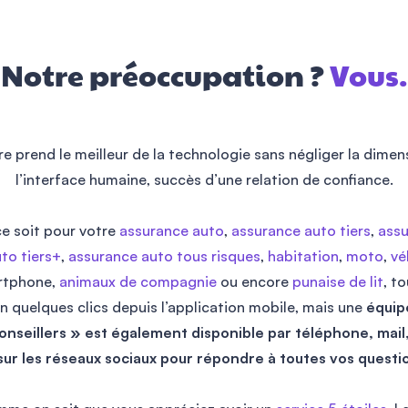
Notre préoccupation ?
Vous.
Houari Negas
Je recommande la conseillère Nabila 👍
e prend le meilleur de la technologie sans négliger la dimen
l’interface humaine, succès d’une relation de confiance.
e soit pour votre
assurance auto
,
assurance auto tiers
,
ass
to tiers+
,
assurance auto tous risques
,
habitation
,
moto
,
vé
Nicolas Floctel
rtphone,
animaux de compagnie
ou encore
punaise de lit
, t
n quelques clics depuis l’application mobile, mais une
équip
Je recommande Leocare a tout le
nseillers » est également disponible par téléphone, mail
monde..
sur les réseaux sociaux pour répondre à toutes vos questi
Cela fait 3 ans qu’ils assurent mes
voitures.