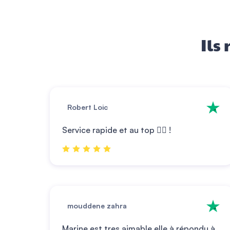
Ils
Robert Loic
Service rapide et au top 👌🏼 !
mouddene zahra
Marine est tres aimable elle à répondu à