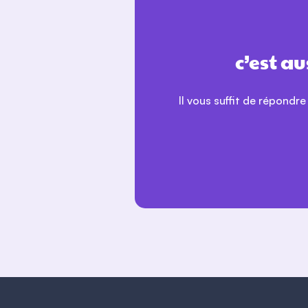
grandement facilité les démarches. Une
expérience rassurante et fluide. Merci
encore pour votre soutien.
c’est a
Il vous suffit de répondre
Rubis
Suite au sinistre survenu le 11 avril 2025
j’ai eu comme interlocuteur Marvin. Je
remercie vraiment ce dernier qui a était
très clair et empathique quant aux
informations dont j’avais besoin et m’a
apporté les réponses à mes questions,
merci encore!
Avrile