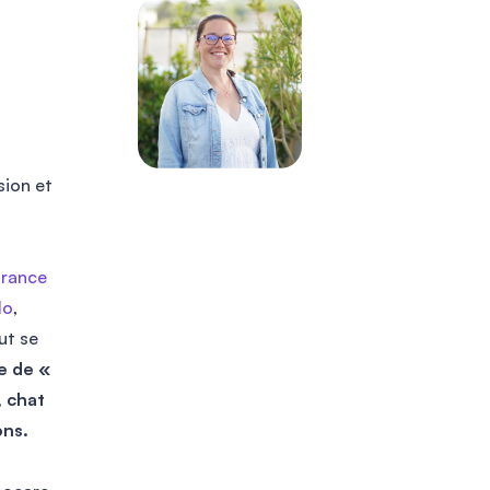
Abderrahmane
Bonjour, j’ai été pris en charge avec Mme
Mathilde, ça s’est très bien passé, elle
sion et
connaît très bien son métier.
Bonne continuation
Merci d’avance
urance
lo
,
out se
e de «
, chat
Iris
ons.
Suite à un petit problème sur