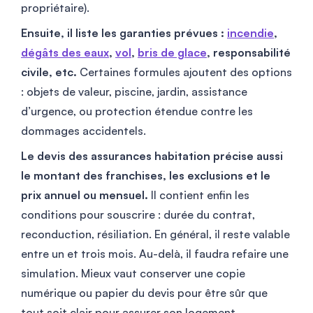
propriétaire).
Ensuite, il liste les garanties prévues :
incendie
,
dégâts des eaux
,
vol
,
bris de glace
, responsabilité
civile, etc.
Certaines formules ajoutent des options
: objets de valeur, piscine, jardin, assistance
d’urgence, ou protection étendue contre les
dommages accidentels.
Le devis des assurances habitation précise aussi
le montant des franchises, les exclusions et le
prix annuel ou mensuel.
Il contient enfin les
conditions pour souscrire : durée du contrat,
reconduction, résiliation. En général, il reste valable
entre un et trois mois. Au-delà, il faudra refaire une
simulation. Mieux vaut conserver une copie
numérique ou papier du devis pour être sûr que
tout soit clair pour assurer son logement.