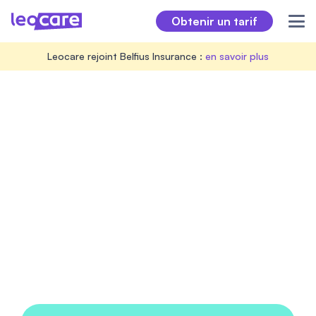
Obtenir un tarif
Leocare rejoint Belfius Insurance :
en savoir plus
L'assurance habitation
en ligne à partir de 7,87
€/mois
À la recherche d'une assurance habitation en ligne ?
Leocare offre une souscription 100% en ligne et
immédiate.