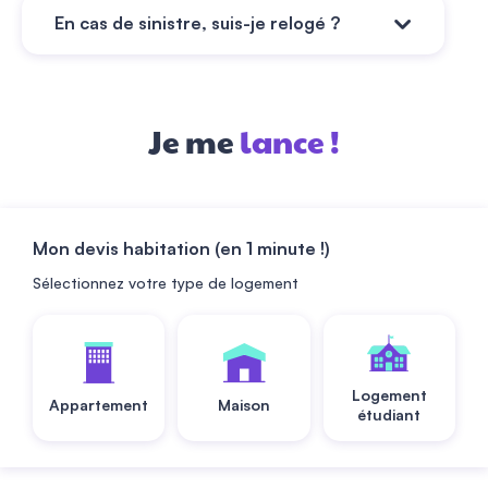
En 15 secondes top chrono ! ⏱ Dès
En cas de sinistre, suis-je relogé ?
souscription, rendez-vous sur le chat,
envoyez-nous la pièce d’identité de votre
Pas d’inquiétude, on vous chouchoute :
coloc ou conjoint et le tour est joué !
nous recherchons un hôtel proche de votre
Je me
lance !
domicile et prenons en charge votre petit
déjeuner et chambre d’hôtel pendant 15
jours.
Mon devis habitation (en 1 minute !)
Sélectionnez votre type de logement
Logement
Appartement
Maison
étudiant