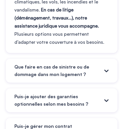
climatiques, les vols, les incendies et le
vandalisme.
En cas de litige
(déménagement, travaux…), notre
assistance juridique vous accompagne.
Plusieurs options vous permettent
d’adapter votre couverture à vos besoins.
Que faire en cas de sinistre ou de
dommage dans mon logement ?
En cas de sinistre,
vous pouvez déclarer
Puis-je ajouter des garanties
l’événement directement depuis votre
optionnelles selon mes besoins ?
application Leocare, en quelques clics.
Un
Leoconseiller vous rappellera rapidement si
Oui, chez Leocare, votre assurance
besoin, pour compléter votre déclaration
Puis-je gérer mon contrat
habitation est 100 % personnalisable.
Vous