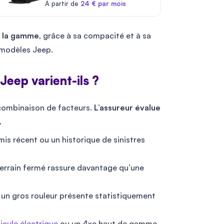
À partir de
24 € par mois
de la gamme
, grâce à sa compacité et à sa
 modèles Jeep.
Jeep varient-ils ?
combinaison de facteurs.
L’assureur évalue
.
mis récent ou un historique de sinistres
terrain fermé rassure davantage qu’une
 un gros rouleur présente statistiquement
icule électrique
ou un 4xe haut de gamme