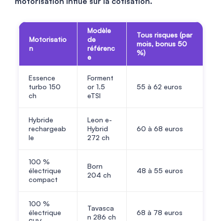
motorisation influe sur la cotisation.
Modèle
Tous risques (par
Motorisatio
de
mois, bonus 50
n
référenc
%)
e
Essence
Forment
turbo 150
or 1.5
55 à
62
euros
ch
eTSI
Hybride
Leon e-
rechargeab
Hybrid
60 à
68
euros
le
272 ch
100 %
Born
électrique
48 à
55
euros
204 ch
compact
100 %
Tavasca
électrique
68 à
78
euros
n 286 ch