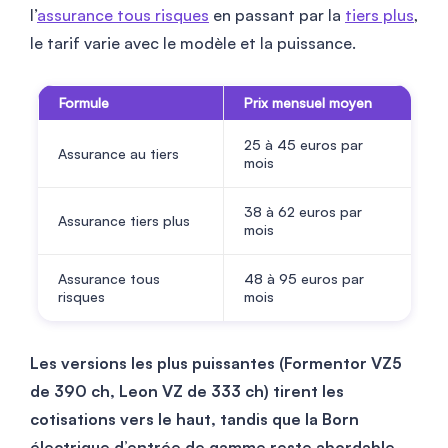
l’
assurance tous risques
en passant par la
tiers plus
,
le tarif varie avec le modèle et la puissance.
Formule
Prix mensuel moyen
25 à
45
euros par
Assurance au tiers
mois
38 à
62
euros par
Assurance tiers plus
mois
Assurance tous
48 à
95
euros par
risques
mois
Les versions les plus puissantes (Formentor VZ5
de 390 ch, Leon VZ de 333 ch) tirent les
cotisations vers le haut, tandis que la Born
électrique d’entrée de gamme reste abordable.