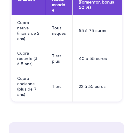
(Formentor, bonus
mandé
50 %)
e
Cupra
neuve
Tous
55 à
75
euros
(moins de 2
risques
ans)
Cupra
Tiers
récente (3
40 à
55
euros
plus
à 5 ans)
Cupra
ancienne
Tiers
22 à
35
euros
(plus de 7
ans)