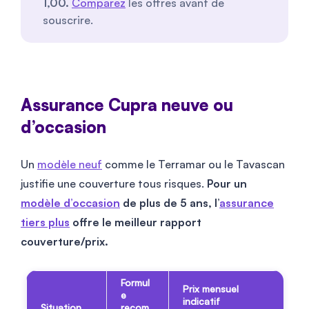
1,00.
Comparez
les offres avant de
souscrire.
Assurance Cupra neuve ou
d’occasion
Un
modèle neuf
comme le Terramar ou le Tavascan
justifie une couverture tous risques.
Pour un
modèle d’occasion
de plus de 5 ans, l’
assurance
tiers plus
offre le meilleur rapport
couverture/prix.
Formul
Prix mensuel
e
indicatif
Situation
recom