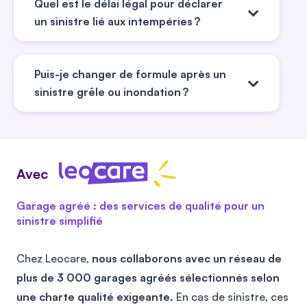
Quel est le délai légal pour déclarer
un sinistre lié aux intempéries ?
En cas d’intempérie classique (tempête,
Puis-je changer de formule après un
grêle, verglas…), vous avez 5 jours ouvrés
sinistre grêle ou inondation ?
pour prévenir votre assureur. Pour une
catastrophe naturelle reconnue par arrêté
Oui, et c’est même conseillé. Un sinistre
ministériel, le délai est allongé à 30 jours
révèle souvent les failles de votre contrat.
après la publication au Journal Officiel.
Si vous étiez mal couvert ou mal indemnisé,
Avec
Dans tous les cas, agissez vite. Plus vous
vous pouvez changer de formule à la date
êtes réactif, plus le traitement de votre
Garage agréé : des services de qualité pour un
d’anniversaire ou résilier selon la loi Hamon.
dossier sera simple. Dépasser le délai peut
sinistre simplifié
Vous pouvez aussi demander un devis en
entraîner un refus d’indemnisation.
ligne pour mieux comparer. Après une grêle
Chez Leocare,
nous collaborons avec un réseau de
ou une inondation, revoir sa couverture est
plus de 3 000 garages agréés sélectionnés selon
une vraie opportunité pour mieux protéger
une charte qualité exigeante.
En cas de sinistre, ces
votre véhicule.