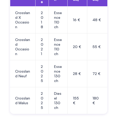
e
Crosslan
2
Esse
d X
0
nce
16
€
48
€
Occasio
1
110
n
8
ch
Crosslan
2
Esse
d
0
nce
20
€
55
€
Occasio
2
110
n
1
ch
2
Esse
Crosslan
0
nce
28
€
72
€
d Neuf
2
130
5
ch
2
Dies
Crosslan
0
el
155
180
d Malus
2
130
€
€
5
ch