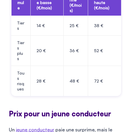
mul
e basse
haute
(€/moi
e
(€/mois)
(€/mois)
s)
Tier
14
€
25
€
38
€
s
Tier
s
20
€
36
€
52
€
plu
s
Tou
s
28
€
48
€
72
€
risq
ues
Prix pour un jeune conducteur
Un
jeune conducteur
paie une surprime, mais le