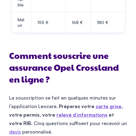
ble
Mal
155
€
168
€
180
€
us
Comment souscrire une
assurance Opel Crossland
en ligne ?
La souscription se fait en quelques minutes sur
l’application Leocare.
Préparez votre
carte grise
,
votre permis, votre
relevé d’informations
et
votre RIB.
Cinq questions suffisent pour recevoir un
devis
personnalisé.