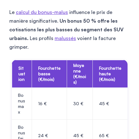
Le
calcul du bonus-malus
influence le prix de
manière significative.
Un bonus 50 % offre les
cotisations les plus basses du segment des SUV
urbains.
Les profils
malussés
voient la facture
grimper.
Moye
Sit
Fourchette
Fourchette
nne
uat
basse
haute
(€/moi
ion
(€/mois)
(€/mois)
s)
Bo
nus
16
€
30
€
45
€
ma
x
Bo
nus
24
€
45
€
65
€
fai