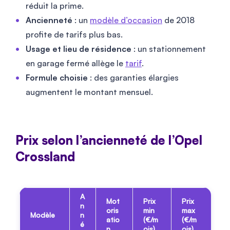
réduit la prime.
Ancienneté
: un
modèle d’occasion
de 2018
profite de tarifs plus bas.
Usage et lieu de résidence
: un stationnement
en garage fermé allège le
tarif
.
Formule choisie
: des garanties élargies
augmentent le montant mensuel.
Prix selon l’ancienneté de l’Opel
Crossland
A
Mot
Prix
Prix
n
oris
min
max
Modèle
n
atio
(€/m
(€/m
é
n
ois)
ois)