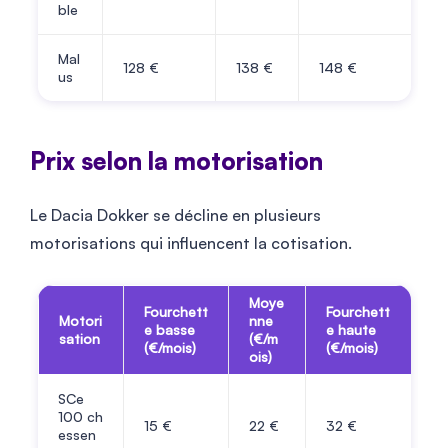
ble
Mal
128
€
138
€
148
€
us
Prix selon la motorisation
Le Dacia Dokker se décline en plusieurs
motorisations qui influencent la cotisation.
Moye
Fourchett
Fourchett
Motori
nne
e basse
e haute
sation
(€/m
(€/mois)
(€/mois)
ois)
SCe
100 ch
15
€
22
€
32
€
essen