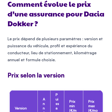
Comment évolue le prix
d’une assurance pour Dacia
Dokker ?
Le prix dépend de plusieurs paramètres : version et
puissance du véhicule, profil et expérience du
conducteur, lieu de stationnement, kilométrage
annuel et formule choisie.
Prix selon la version
P
A
ui
Prix
Prix
n
ss
min
max
Version
n
a
(€/m
(€/mo