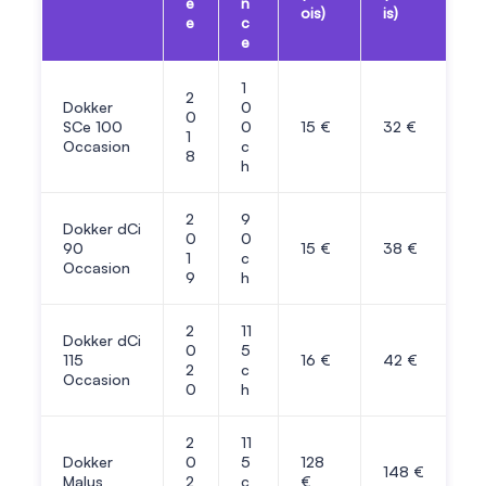
é
n
ois)
is)
e
c
e
1
2
Dokker
0
0
SCe 100
0
15
€
32
€
1
Occasion
c
8
h
2
9
Dokker dCi
0
0
90
15
€
38
€
1
c
Occasion
9
h
2
11
Dokker dCi
0
5
115
16
€
42
€
2
c
Occasion
0
h
2
11
Dokker
0
5
128
148
€
Malus
2
c
€