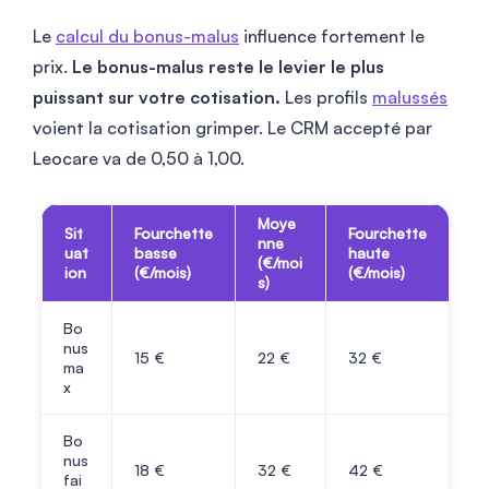
Le
calcul du bonus-malus
influence fortement le
prix.
Le bonus-malus reste le levier le plus
puissant sur votre cotisation.
Les profils
malussés
voient la cotisation grimper. Le CRM accepté par
Leocare va de 0,50 à 1,00.
Moye
Sit
Fourchette
Fourchette
nne
uat
basse
haute
(€/moi
ion
(€/mois)
(€/mois)
s)
Bo
nus
15
€
22
€
32
€
ma
x
Bo
nus
18
€
32
€
42
€
fai