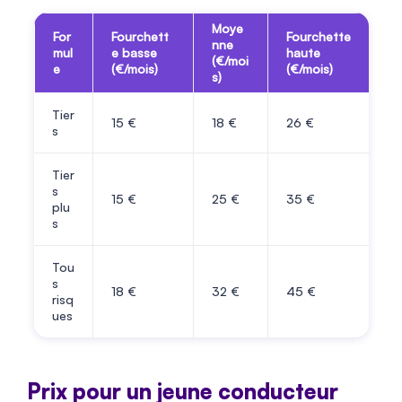
Moye
For
Fourchett
Fourchette
nne
mul
e basse
haute
(€/moi
e
(€/mois)
(€/mois)
s)
Tier
15
€
18
€
26
€
s
Tier
s
15
€
25
€
35
€
plu
s
Tou
s
18
€
32
€
45
€
risq
ues
Prix pour un jeune conducteur