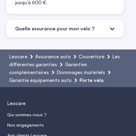
jusqu’à 600 €.
Quelle assurance pour mon vélo ?
Pour circuler à vélo, il est préférable de
souscrire une garantie responsabilité civile.
Leocare
Assurance auto
Couverture
Les
Une garantie accident complémentaire
différentes garanties
Garanties
vous permet de profiter d’une
complémentaires
Dommages matériels
Garantie équipements auto
indemnisation de vos propres dommages
Porte vélo
en cas de sinistre. Enfin, il est fortement
recommandé d’assurer son vélo contre le
Leocare
vol et les dégradations. Une garantie
juridique peut également être utile en cas
Qui sommes-nous ?
de litige avec un autre cycliste ou un
Nos engagements
automobiliste.
Avis clients Leocare