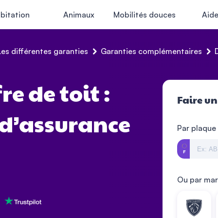
bitation
Animaux
Mobilités douces
Aid
Les différentes garanties
Garanties complémentaires
re de toit :
Faire un
 d’assurance
Par plaque
Ou par ma