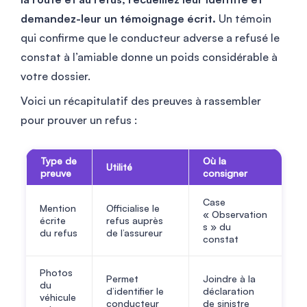
demandez-leur un témoignage écrit.
Un témoin
qui confirme que le conducteur adverse a refusé le
constat à l’amiable donne un poids considérable à
votre dossier.
Voici un récapitulatif des preuves à rassembler
pour prouver un refus :
Type de
Où la
Utilité
preuve
consigner
Case
Mention
Officialise le
« Observation
écrite
refus auprès
s » du
du refus
de l’assureur
constat
Photos
Permet
Joindre à la
du
d’identifier le
déclaration
véhicule
conducteur
de sinistre