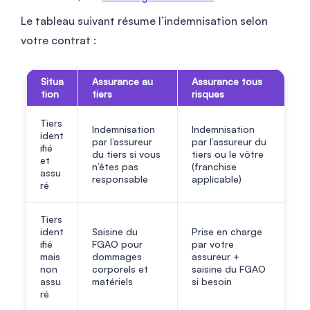
Le tableau suivant résume l’indemnisation selon
votre contrat :
Situa
Assurance au
Assurance tous
tion
tiers
risques
Tiers
Indemnisation
Indemnisation
ident
par l’assureur
par l’assureur du
ifié
du tiers si vous
tiers ou le vôtre
et
n’êtes pas
(franchise
assu
responsable
applicable)
ré
Tiers
ident
Saisine du
Prise en charge
ifié
FGAO pour
par votre
mais
dommages
assureur +
non
corporels et
saisine du FGAO
assu
matériels
si besoin
ré