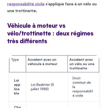
responsabilité civile
s’applique face à un vélo ou
une trottinette.
Véhicule à moteur vs
vélo/trottinette : deux régimes
très différents
Type
Accident avec un
Accident avec
véhicule à moteur
un vélo ou une
trottinette
Droit
Loi
commun de
app
Loi Badinter (5
la
lica
juillet 1985)
responsabilit
ble
é civile
Cha