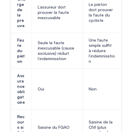
rge
Le piéton
L’assureur doit
de
doit prouver
prouver la faute
la
la faute du
inexcusable
pre
cycliste
uve
Fau
Une faute
Seule la faute
te
simple suffit
inexcusable (cause
du
à réduire
exclusive) réduit
piét
l’indemnisatio
l’indemnisation
on
n
Ass
ura
nce
Oui
Non
obli
gat
oire
Rec
our
Saisine de la
s si
Saisine du FGAO
CIVI (plus