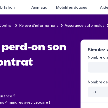
bitation
Animaux
Mobilités douces
Aid
Contrat
Relevé d'informations
Assurance auto malus
 perd-on son
Simulez 
Nombre d'a
ontrat
Nombre de 
surance ?
ns 4 minutes avec Leocare !