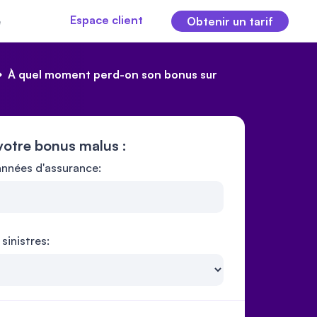
Espace client
e
Obtenir un tarif
À quel moment perd-on son bonus sur
votre bonus malus :
nnées d'assurance:
sinistres: