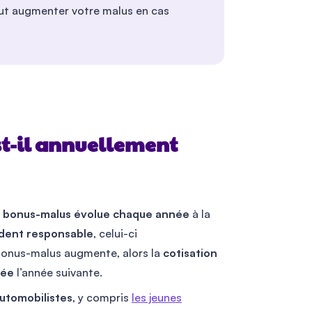
eut augmenter votre malus en cas
st-il annuellement
u
bonus-malus évolue chaque année
à la
dent responsable
, celui-ci
e bonus-malus augmente, alors la
cotisation
uée
l’année suivante.
automobilistes
, y compris
les jeunes