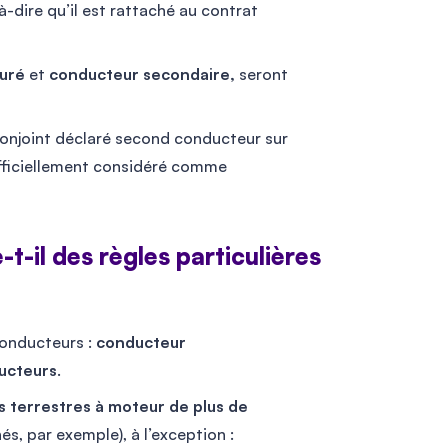
à-dire qu’il est rattaché au contrat
suré
et
conducteur secondaire,
seront
conjoint déclaré second conducteur sur
t officiellement considéré comme
-t-il des règles particulières
conducteurs :
conducteur
ucteurs
.
es terrestres à moteur de plus de
s, par exemple), à l’exception :