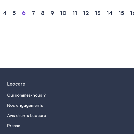
6
4
5
7
8
9
10
11
12
13
14
15
1
Leocare
Qui sommes-nous ?
Nos engagements
Avis clients Leocare
Presse