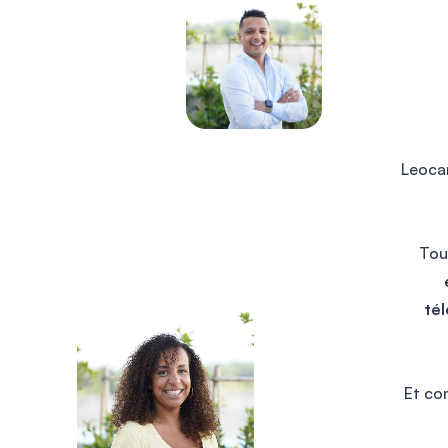
Conseillers à l’école très professionnels
je recommande fortement
Leocar
Leocar
Dorian M
Tou
Le fait d’avoir aucun numéro pour
contacter l’agence en elle-même est un
tél
peu compliqué.
Les délais entre assurance sont un peu
long mais malgré tout, je suis quand
même assuré.
Et co
Yassine de LEOCARE est un très bon
conseiller.