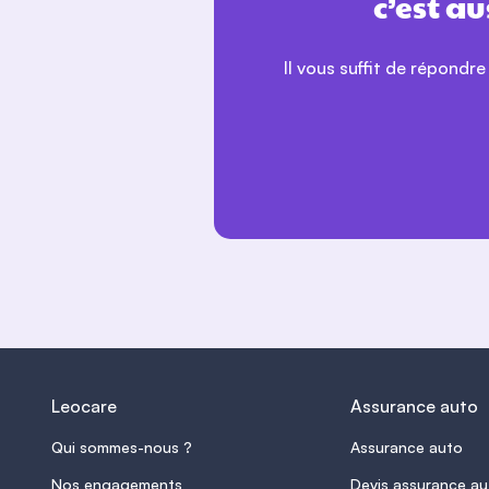
c’est a
Depuis le début de mon sinistre j’ai été
suivi par le même interlocuteur : Mervin.
Sans donner de faux espoirs , il a su me
Il vous suffit de répondre
rassurer et me guider.
il est réactif , il connaît très bien mon
dossier , il sait nous rassurer sur les
informations communiquées par les
experts et les nous indiquer la démarche
à suivre
il est joignable facilement ( chapeau
pour un assureur en ligne), avec une
grande réactivité .
Je vois l assurance différemment malgré
la « galère » de mon sinistre.
En conclusion un grand bravo à mon
Leocare
Assurance auto
conseiller Mervin
Qui sommes-nous ?
Assurance auto
Nos engagements
Devis assurance au