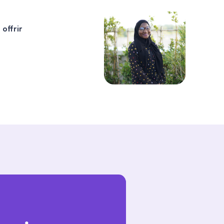
Sofia Verma
offrir
Suite à une panne, l’assistance 0 km m’a
bien aidé. Le dépanneur est arrivé
rapidement, et tout s’est déroulé sans
problème.
Anika Brahimi
J’ai choisi cette formule pour sa
couverture complète, notamment la
protection du contenu du véhicule. C’est
un vrai atout en cas de vol.