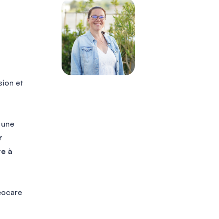
grâce à l’option sans franchise. Merci à
l’équipe pour leur réactivité et leur
efficacité.
sion et
Tarek Fernandez
 une
J’ai opté pour l’option zéro franchise, et
r
cela m’a bien servi après un sinistre.
re à
Aucun frais à avancer, et tout a été pris
en charge.
eocare