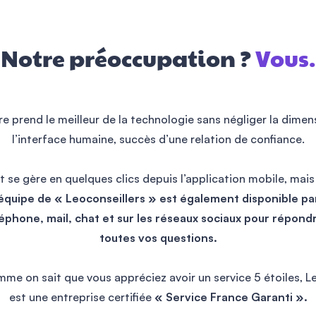
leocare
Notre préoccupation ?
Vous.
Kam
e prend le meilleur de la technologie sans négliger la dimen
l’interface humaine, succès d’une relation de confiance.
Merci beaucoup à Alexandre et Nordine
pour leur bienveillance, leur écoute, leur
t se gère en quelques clics depuis l’application mobile, mais
aide et leur accompagnement.
équipe de « Leoconseillers » est également disponible pa
On aimerait vraiment avoir plus souvent
éphone, mail, chat et sur les réseaux sociaux pour répond
ce genre de conseillers !
Au plaisir ☺️,
toutes vos questions.
Kamila
mme on sait que vous appréciez avoir un service 5 étoiles, L
est une entreprise certifiée
« Service France Garanti ».