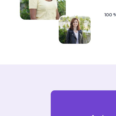
100 %
ago
Merci à Alexandre,
Pour son écoute et suivie de mon dossier
très professionnel et qui a vraiment
répondu à toutes mes interrogations.
rudy boulanger