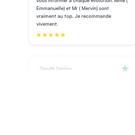
vous înformer à chaque évolution. Mme (
Emmanuelle) et Mr ( Mervin) sont
vraiment au top. Je recommande
vivement.
Taoufik Dahilou
Merci Baptiste
Djamel Benslimane