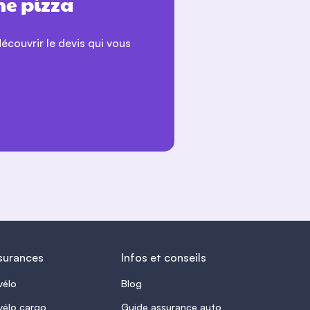
ne pizza
découvrir le devis qui vous
Pedro Serrano
Après un dégât causé par une tempête,
le traitement de mon dossier a été fluide.
J’ai reçu l’indemnisation dans les délais
prévus.
surances
Infos et conseils
Carlos Torres
vélo
Blog
J’ai eu une question sur la garantie Tous
vélo cargo
Guide assurance auto