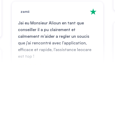
zamii
Jai eu Monsieur Alioun en tant que
conseiller il a pu clairement et
calmement m’aider a regler un soucis
que j’ai rencontré avec l’application,
efficace et rapide, l’assistance leocare
est top !
marian badanau
Bah c’est tres bien probleme resolu
Avec l’aide de monsieur Nordine de