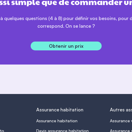
ussi simple que de commander u
 à quelques questions (4 à 8) pour définir vos besoins, pour 
correspond. On se lance ?
Claire Dubois
Obtenir un prix
Après un vol, j’ai été indemnisé pour mes
effets personnels. La couverture Tous
Risques est vraiment complète.
Assurance habitation
Autres as
Nicolas Perrin
Assurance habitation
Assurance 
Le bris de glace a été réglé rapidement
grâce à l’option sans franchise. Un grand
to
Devis assurance habitation
Assurance 