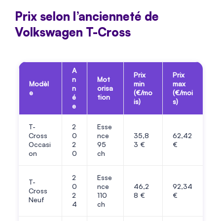
Prix selon l’ancienneté de
Volkswagen T-Cross
A
Prix
Prix
n
Mot
Modèl
min
max
n
orisa
e
(€/mo
(€/moi
é
tion
is)
s)
e
T-
2
Esse
Cross
0
nce
35,8
62,42
Occasi
2
95
3 €
€
on
0
ch
2
Esse
T-
0
nce
46,2
92,34
Cross
2
110
8 €
€
Neuf
4
ch