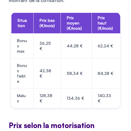
montant de la cotisation.
Prix
Prix
Situa
Prix bas
moyen
haut
tion
(€/mois)
(€/mois)
(€/mois)
Bonu
36,25
s
44,28 €
62,24 €
€
max
Bonu
s
42,38
58,34 €
84,28 €
faibl
€
e
Malu
128,38
140,33
134,36 €
s
€
€
Prix selon la motorisation