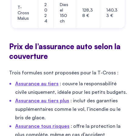
2
Dies
T-
0
el
128,3
140,3
Cross
2
150
8 €
3 €
Malus
4
ch
Prix de l’assurance auto selon la
couverture
Trois formules sont proposées pour la T-Cross :
Assurance au tiers
: couvre la responsabilité
civile uniquement, idéale pour les petits budgets.
Assurance au tiers plus
: inclut des garanties
supplémentaires comme le vol, l’incendie ou le
bris de glace.
Assurance tous risques
: offre la protection la
plus complète, même en cas d’accident