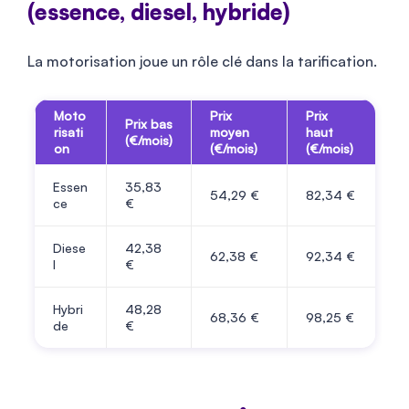
(essence, diesel, hybride)
La motorisation joue un rôle clé dans la tarification.
Moto
Prix
Prix
Prix bas
risati
moyen
haut
(€/mois)
on
(€/mois)
(€/mois)
Essen
35,83
54,29 €
82,34 €
ce
€
Diese
42,38
62,38 €
92,34 €
l
€
Hybri
48,28
68,36 €
98,25 €
de
€