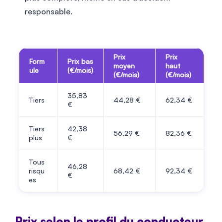
responsable.
Prix
Prix
Form
Prix bas
moyen
haut
ule
(€/mois)
(€/mois)
(€/mois)
35,83
Tiers
44,28 €
62,34 €
€
Tiers
42,38
56,29 €
82,36 €
plus
€
Tous
46,28
risqu
68,42 €
92,34 €
€
es
Prix selon le profil du conducteur