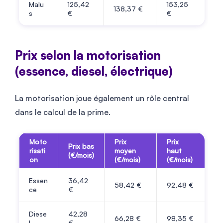
Malu
125,42
153,25
138,37 €
s
€
€
Prix selon la motorisation
(essence, diesel, électrique)
La motorisation joue également un rôle central
dans le calcul de la prime.
Moto
Prix
Prix
Prix bas
risati
moyen
haut
(€/mois)
on
(€/mois)
(€/mois)
Essen
36,42
58,42 €
92,48 €
ce
€
Diese
42,28
66,28 €
98,35 €
l
€