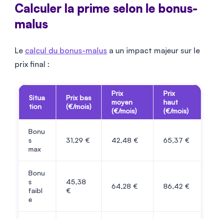
Calculer la prime selon le bonus-
malus
Le
calcul du bonus-malus
a un impact majeur sur le
prix final :
Prix
Prix
Situa
Prix bas
moyen
haut
tion
(€/mois)
(€/mois)
(€/mois)
Bonu
s
31,29 €
42,48 €
65,37 €
max
Bonu
s
45,38
64,28 €
86,42 €
faibl
€
e