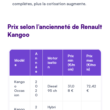
complètes, plus la cotisation augmente.
Prix selon l’ancienneté de Renault
Kangoo
A
Prix
Prix
n
Motor
Modèl
min
max
n
isatio
e
(€/m
(€/mo
é
n
ois)
is)
e
Kango
2
o
0
Diesel
31,0
72,42
Occas
2
95 ch
8 €
€
ion
0
2
Hybri
Kango