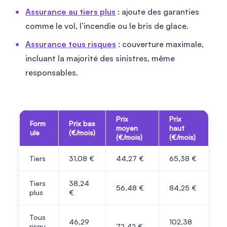
Assurance au tiers plus
: ajoute des garanties
comme le vol, l’incendie ou le bris de glace.
Assurance tous risques
: couverture maximale,
incluant la majorité des sinistres, même
responsables.
Prix
Prix
Form
Prix bas
moyen
haut
ule
(€/mois)
(€/mois)
(€/mois)
Tiers
31,08 €
44,27 €
65,38 €
Tiers
38,24
56,48 €
84,25 €
plus
€
Tous
46,29
102,38
risqu
72,42 €