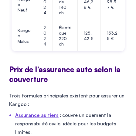
0
de
46,2
98,3
o
2
140
8 €
7 €
Neuf
4
ch
2
Électri
Kango
0
que
125,
153,2
o
2
220
42 €
5 €
Malus
4
ch
Prix de l’assurance auto selon la
couverture
Trois formules principales existent pour assurer un
Kangoo :
Assurance au tiers
: couvre uniquement la
responsabilité civile, idéale pour les budgets
limités
.