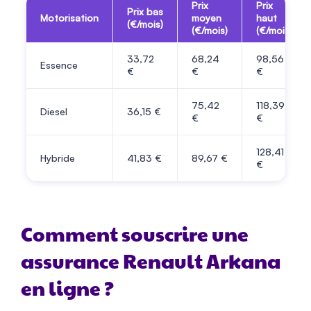
Prix
Prix
Prix bas
Motorisation
moyen
haut
(€/mois)
(€/mois)
(€/mois)
33,72
68,24
98,56
Essence
€
€
€
75,42
118,39
Diesel
36,15 €
€
€
128,41
Hybride
41,83 €
89,67 €
€
Comment souscrire une
assurance Renault Arkana
en ligne ?