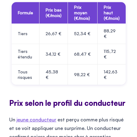
Prix
Prix
Prix bas
Formule
moyen
haut
(€/mois)
(€/mois)
(€/mois)
88,29
Tiers
26,67 €
52,34 €
€
Tiers
115,72
34,12 €
68,47 €
étendu
€
Tous
45,38
142,63
98,22 €
risques
€
€
Prix selon le profil du conducteur
Un
jeune conducteur
est perçu comme plus risqué
et se voit appliquer une surprime. Un conducteur
confirmé paiera donc moins cher à garanties