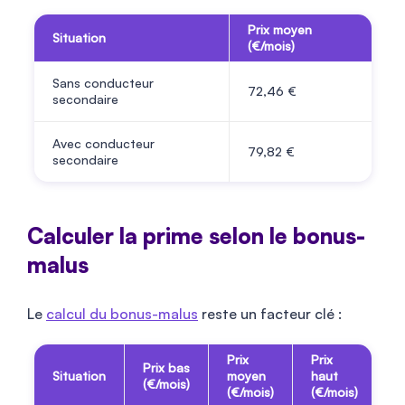
Prix moyen
Situation
(€/mois)
Sans conducteur
72,46 €
secondaire
Avec conducteur
79,82 €
secondaire
Calculer la prime selon le bonus-
malus
Le
calcul du bonus-malus
reste un facteur clé :
Prix
Prix
Prix bas
Situation
moyen
haut
(€/mois)
(€/mois)
(€/mois)