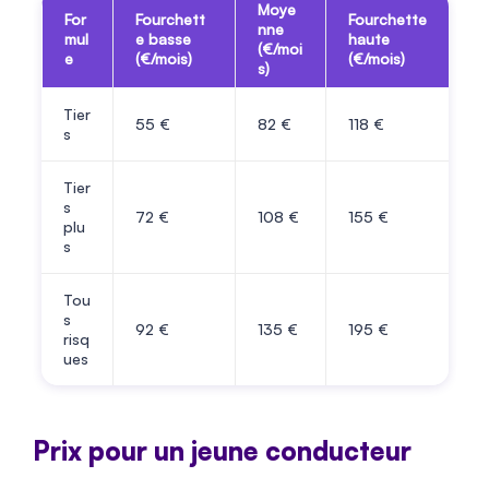
Moye
For
Fourchett
Fourchette
nne
mul
e basse
haute
(€/moi
e
(€/mois)
(€/mois)
s)
Tier
55
€
82
€
118
€
s
Tier
s
72
€
108
€
155
€
plu
s
Tou
s
92
€
135
€
195
€
risq
ues
Prix pour un jeune conducteur