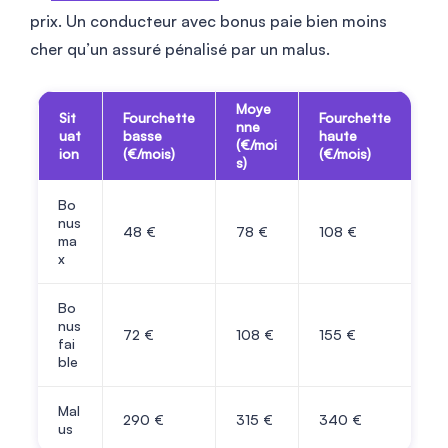
prix. Un conducteur avec bonus paie bien moins
cher qu’un assuré pénalisé par un malus.
Moye
Sit
Fourchette
Fourchette
nne
uat
basse
haute
(€/moi
ion
(€/mois)
(€/mois)
s)
Bo
nus
48
€
78
€
108
€
ma
x
Bo
nus
72
€
108
€
155
€
fai
ble
Mal
290
€
315
€
340
€
us