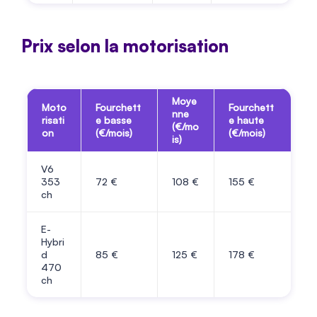
Prix selon la motorisation
Moye
Moto
Fourchett
Fourchett
nne
risati
e basse
e haute
(€/mo
on
(€/mois)
(€/mois)
is)
V6
353
72
€
108
€
155
€
ch
E-
Hybri
d
85
€
125
€
178
€
470
ch