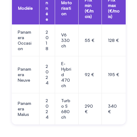
n
Moto
min
max
Modèle
n
risati
(€/m
(€/mo
é
on
ois)
is)
e
Panam
2
V6
era
0
330
55
€
128
€
Occasi
1
ch
on
8
E-
2
Panam
Hybri
0
era
d
92
€
195
€
2
Neuve
470
4
ch
2
Turb
Panam
0
o S
290
340
era
2
680
€
€
Malus
4
ch