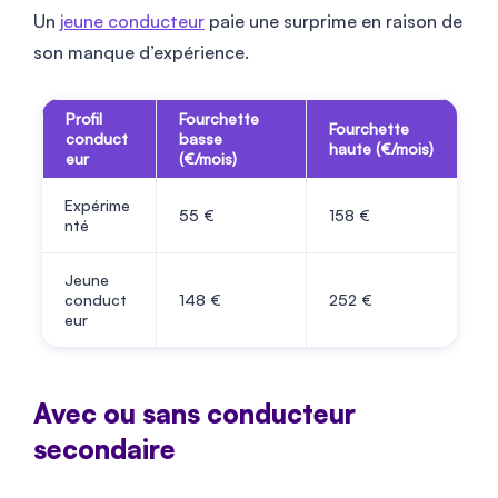
Un
jeune conducteur
paie une surprime en raison de
son manque d’expérience.
Profil
Fourchette
Fourchette
conduct
basse
haute (€/mois)
eur
(€/mois)
Expérime
55
€
158
€
nté
Jeune
conduct
148
€
252
€
eur
Avec ou sans conducteur
secondaire