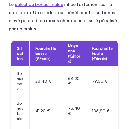
Le
calcul du bonus-malus
influe fortement sur la
cotisation. Un conducteur bénéficiant d’un bonus
élevé paiera bien moins cher qu’un assuré pénalisé
par un malus.
Moye
Sit
Fourchette
Fourchette
nne
uat
basse
haute
(€/moi
ion
(€/mois)
(€/mois)
s)
Bo
nus
54,20
28,40 €
79,60 €
ma
€
x
Bo
nus
73,40
41,20 €
106,80 €
fai
€
ble