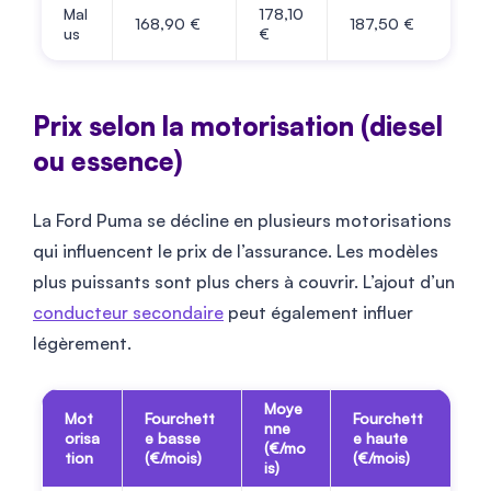
Mal
178,10
168,90 €
187,50 €
us
€
Prix selon la motorisation (diesel
ou essence)
La Ford Puma se décline en plusieurs motorisations
qui influencent le prix de l’assurance. Les modèles
plus puissants sont plus chers à couvrir. L’ajout d’un
conducteur secondaire
peut également influer
légèrement.
Moye
Mot
Fourchett
Fourchett
nne
orisa
e basse
e haute
(€/mo
tion
(€/mois)
(€/mois)
is)