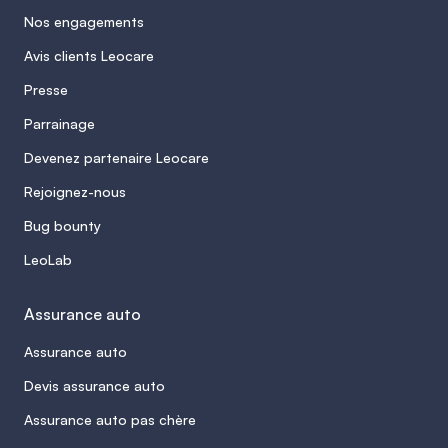
plus peut suffire, selon l’usage et le budget.
réellement adaptée au conducteur.
Nos engagements
Le choix doit combiner sécurité et maîtrise
Avis clients Leocare
des dépenses d’assurance.
Presse
Parrainage
Devenez partenaire Leocare
Rejoignez-nous
Bug bounty
LeoLab
Assurance auto
Assurance auto
Devis assurance auto
Assurance auto pas chère