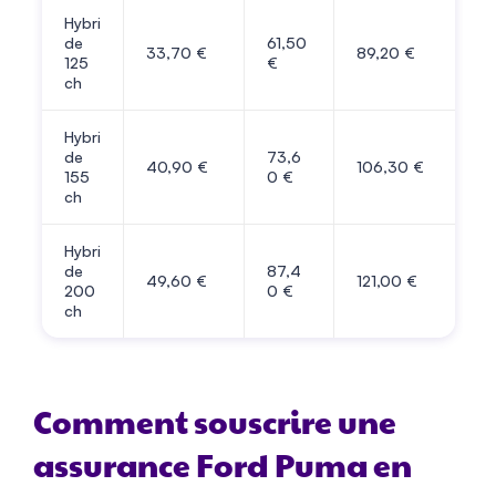
Hybri
de
61,50
33,70 €
89,20 €
125
€
ch
Hybri
de
73,6
40,90 €
106,30 €
155
0 €
ch
Hybri
de
87,4
49,60 €
121,00 €
200
0 €
ch
Comment souscrire une
assurance Ford Puma en