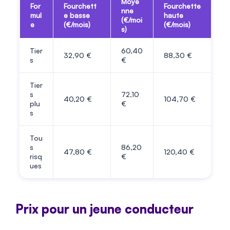
Moye
For
Fourchett
Fourchette
nne
mul
e basse
haute
(€/moi
e
(€/mois)
(€/mois)
s)
Tier
60,40
32,90 €
88,30 €
s
€
Tier
s
72,10
40,20 €
104,70 €
plu
€
s
Tou
s
86,20
47,80 €
120,40 €
risq
€
ues
Prix pour un jeune conducteur