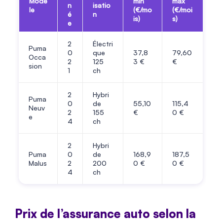
Modè
min
max
n
isatio
le
(€/mo
(€/moi
é
n
is)
s)
e
2
Électri
Puma
0
que
37,8
79,60
Occa
2
125
3 €
€
sion
1
ch
2
Hybri
Puma
0
de
55,10
115,4
Neuv
2
155
€
0 €
e
4
ch
2
Hybri
Puma
0
de
168,9
187,5
Malus
2
200
0 €
0 €
4
ch
Prix de l’assurance auto selon la