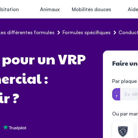
bitation
Animaux
Mobilités douces
Aid
Les différentes formules
Formules spécifiques
Conduct
 pour un VRP
Faire un
rcial :
Par plaque
r ?
Ou par ma