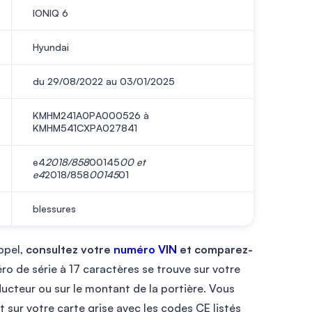
IONIQ 6
Hyundai
du 29/08/2022 au 03/01/2025
KMHM241A0PA000526 à
KMHM541CXPA027841
e4
2018/858
00145
00 et
e4
2018/858
00145
01
blessures
appel,
consultez votre
numéro VIN
et comparez-
o de série à 17 caractères se trouve sur votre
ducteur ou sur le montant de la portière. Vous
 sur votre carte grise avec les codes CE listés