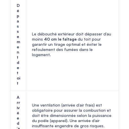
D
é
p
a
s
s
Le débouché extérieur doit dépasser d’au
e
moins
40 cm le faîtage
du toit pour
m
garantir un tirage optimal et éviter le
e
refoulement des fumées dans le
n
logement.
t
d
e
t
oi
t
A
rr
Une ventilation (arrivée d’air frais) est
iv
obligatoire pour assurer la combustion et
é
doit être dimensionnée selon la puissance
e
du poêle (appareil). Une arrivée d’air
d
insuffisante engendre de gros risques.
’a