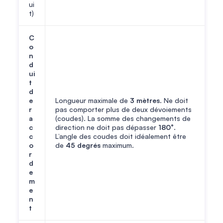
ui
t)
C
o
n
d
ui
t
d
e
Longueur maximale de
3 mètres
. Ne doit
r
pas comporter plus de deux dévoiements
a
(coudes). La somme des changements de
c
direction ne doit pas dépasser
180°
.
c
L’angle des coudes doit idéalement être
o
de
45 degrés
maximum.
r
d
e
m
e
n
t