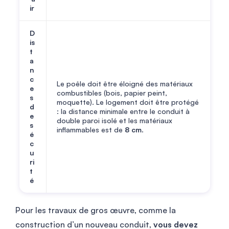
ir
D
is
t
a
n
c
Le poêle doit être éloigné des matériaux
e
combustibles (bois, papier peint,
s
moquette). Le logement doit être protégé
d
: la distance minimale entre le conduit à
e
double paroi isolé et les matériaux
s
inflammables est de
8 cm
.
é
c
u
ri
t
é
Pour les travaux de gros œuvre, comme la
construction d’un nouveau conduit,
vous devez