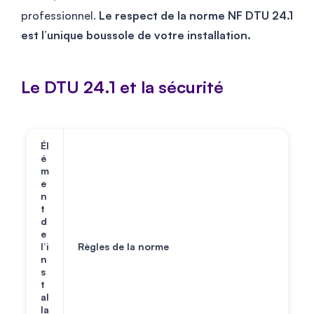
professionnel.
Le respect de la norme NF DTU 24.1
est l’unique boussole de votre installation.
Le DTU 24.1 et la sécurité
Él
é
m
e
n
t
d
e
l’i
Règles de la norme
n
s
t
al
la