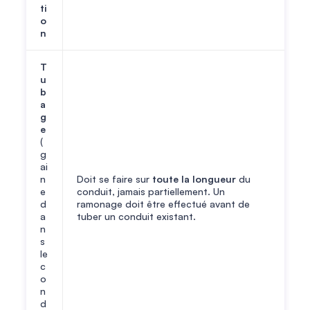
ti
o
n
T
u
b
a
g
e
(
g
ai
n
Doit se faire sur
toute la longueur
du
e
conduit, jamais partiellement. Un
d
ramonage doit être effectué avant de
a
tuber un conduit existant.
n
s
le
c
o
n
d