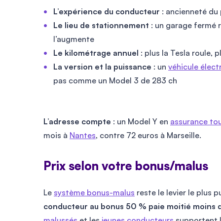
L’expérience du conducteur
: ancienneté du 
Le lieu de stationnement
: un garage fermé r
l’augmente
Le kilométrage annuel
: plus la Tesla roule, 
La version et la puissance
: un
véhicule élect
pas comme un Model 3 de 283 ch
L’adresse compte
: un Model Y en
assurance tou
mois à
Nantes
, contre 72 euros à Marseille.
Prix selon votre bonus/malus
Le
système bonus-malus
reste le levier le plus 
conducteur au bonus 50 % paie moitié moins qu
malussés
et les
jeunes conducteurs
supportent l