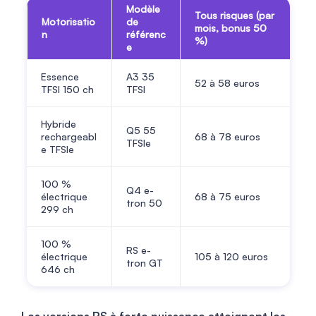
Modèle
Tous risques (par
Motorisatio
de
mois, bonus 50
n
référenc
%)
e
Essence
A3 35
52 à 58 euros
TFSI 150 ch
TFSI
Hybride
Q5 55
rechargeabl
68 à 78 euros
TFSIe
e TFSIe
100 %
Q4 e-
électrique
68 à 75 euros
tron 50
299 ch
100 %
RS e-
électrique
105 à 120 euros
tron GT
646 ch