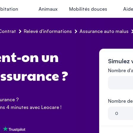
bitation
Animaux
Mobilités douces
Aid
Contrat
Relevé d'informations
Assurance auto malus
nt-on un
Simulez 
Nombre d'a
ssurance ?
surance ?
Nombre de 
ns 4 minutes avec Leocare !