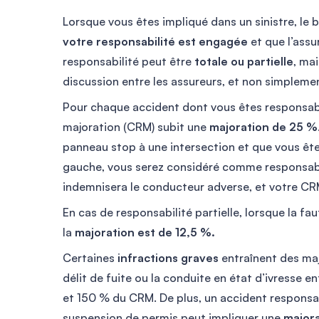
Lorsque vous êtes impliqué dans un sinistre, le
votre responsabilité est engagée
et que l’assu
responsabilité peut être
totale ou partielle
, mai
discussion entre les assureurs, et non simplemen
Pour chaque accident dont vous êtes responsabl
majoration (CRM) subit une
majoration de 25 %
panneau stop à une intersection et que vous êtes
gauche, vous serez considéré comme responsable
indemnisera le conducteur adverse, et votre CR
En cas de responsabilité partielle, lorsque la f
la
majoration est de 12,5 %.
Certaines
infractions graves
entraînent des maj
délit de fuite ou la conduite en état d’ivresse 
et 150 % du CRM. De plus, un accident responsab
suspension de permis peut impliquer une
major