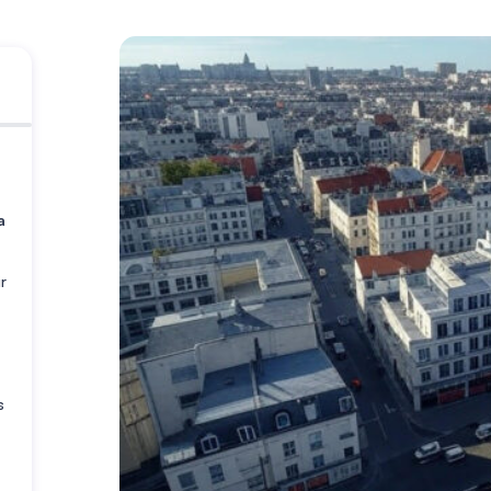
a
r
s