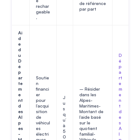
e
de référence
rechar
par part
geable
.
Ai
d
e
d
u
D
D
é
é
p
p
a
ar
Soutie
rt
te
n
e
m
financi
– Résider
m
e
er
dans les
e
J
nt
pour
Alpes-
n
u
d
l’acqui
Maritimes-
t
s
es
sition
Montant de
d
q
Al
de
l’aide basé
e
u’
p
véhicul
sur le
s
à
es
es
quotient
A
5
-
électri
familial-
l
0
M
ques
Véhicule
p