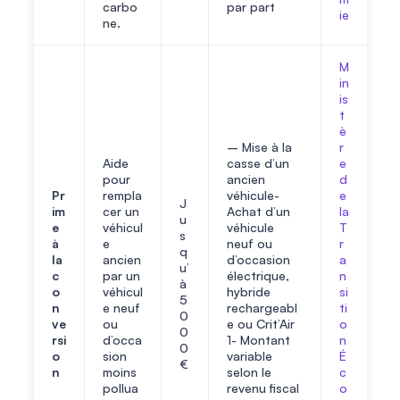
carbo
par part
ie
ne.
M
in
is
t
è
– Mise à la
r
Aide
casse d’un
e
pour
ancien
d
Pr
rempla
véhicule-
e
J
im
cer un
Achat d’un
la
u
e
véhicul
véhicule
T
s
à
e
neuf ou
r
q
la
ancien
d’occasion
a
u’
c
par un
électrique,
n
à
o
véhicul
hybride
si
5
n
e neuf
rechargeabl
ti
0
ve
ou
e ou Crit’Air
o
0
rsi
d’occa
1- Montant
n
0
o
sion
variable
É
€
n
moins
selon le
c
pollua
revenu fiscal
o