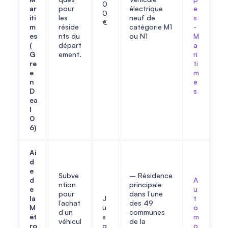
0
ar
pour
électrique
e
0
iti
les
neuf de
s
€
m
réside
catégorie M1
-
es
nts du
ou N1
M
(
départ
a
G
ement.
ri
re
ti
e
m
n
e
D
s
ea
l
0
6)
Ai
d
e
Subve
– Résidence
d
A
ntion
principale
e
u
pour
dans l’une
la
J
t
l’achat
des 49
M
u
o
d’un
communes
ét
s
m
véhicul
de la
ro
q
o