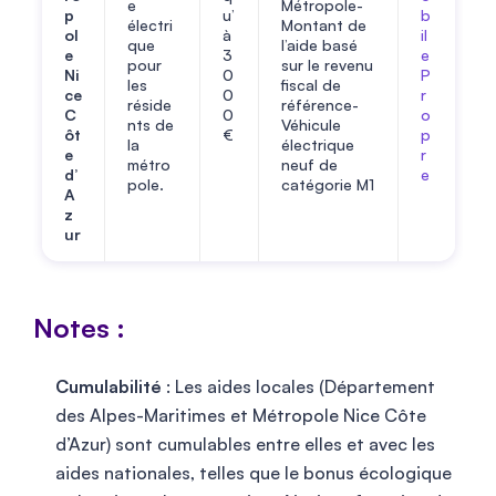
e
Métropole-
p
u’
b
électri
Montant de
ol
à
il
que
l’aide basé
e
3
e
pour
sur le revenu
Ni
0
P
les
fiscal de
ce
0
r
réside
référence-
C
0
o
nts de
Véhicule
ôt
€
p
la
électrique
e
r
métro
neuf de
d’
e
pole.
catégorie M1
A
z
ur
Notes :
Cumulabilité
: Les aides locales (Département
des Alpes-Maritimes et Métropole Nice Côte
d’Azur) sont cumulables entre elles et avec les
aides nationales, telles que le bonus écologique