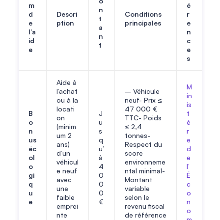
o
m
é
n
d
Descri
Conditions
r
t
e
ption
principales
e
a
l’a
n
n
id
c
t
e
e
s
Aide à
M
l’achat
– Véhicule
in
ou à la
neuf- Prix ≤
is
locati
47 000 €
B
J
t
on
TTC- Poids
o
u
è
(minim
≤ 2,4
n
s
r
um 2
tonnes-
us
q
e
ans)
Respect du
éc
u’
d
d’un
score
ol
à
e
véhicul
environneme
o
4
l’
e neuf
ntal minimal-
gi
0
É
avec
Montant
q
0
c
une
variable
u
0
o
faible
selon le
e
€
n
emprei
revenu fiscal
o
nte
de référence
m