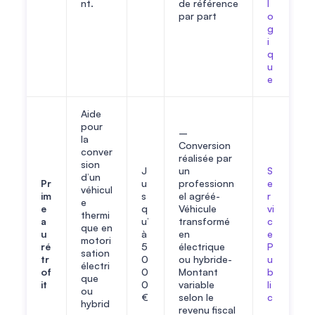
nt.
de référence
l
par part
o
g
i
q
u
e
Aide
pour
–
la
Conversion
conver
réalisée par
sion
J
un
S
d’un
Pr
u
professionn
e
véhicul
im
s
el agréé-
r
e
e
q
Véhicule
vi
thermi
a
u’
transformé
c
que en
u
à
en
e
motori
ré
5
électrique
P
sation
tr
0
ou hybride-
u
électri
of
0
Montant
b
que
it
0
variable
li
ou
€
selon le
c
hybrid
revenu fiscal