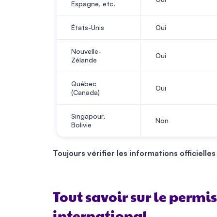
Espagne, etc.
États-Unis
Oui
Nouvelle-
Oui
Zélande
Québec
Oui
(Canada)
Singapour,
Non
Bolivie
Toujours vérifier les informations officielle
Tout savoir sur le permi