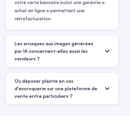
votre carte bancaire inclut une garantie «
achat en ligne » permettant une
rétrofacturation.
Les arnaques aux images générées
par IA concernent-elles aussi les
vendeurs ?
Oui, et ce sont même les principales
Où déposer plainte en cas
victimes de cette nouvelle fraude. Des
d'escroquerie sur une plateforme de
acheteurs malhonnêtes fabriquent de
vente entre particuliers ?
fausses photos montrant un article
prétendument abîmé pour obtenir un
La plateforme THESEE, gérée par le
remboursement sans renvoyer le produit.
ministère de l’Intérieur, permet de déposer
Le vendeur perd alors son article et son
plainte en ligne pour les escroqueries sur