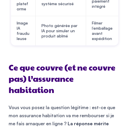
paiement
platef
système sécurisé
intégré
orme
Image
Filmer
Photo générée par
IA
l’emballage
IA pour simuler un
fraudu
avant
produit abîmé
leuse
expédition
Ce que couvre (et ne couvre
pas) l’assurance
habitation
Vous vous posez la question légitime : est-ce que
mon assurance habitation va me rembourser si je
me fais arnaquer en ligne ?
La réponse mérite