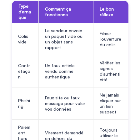
Type
Comment ça
Le bon
d’arna
fonctionne
réflexe
que
Le vendeur envoie
Filmer
Colis
un paquet vide ou
l’ouverture
vide
un objet sans
du colis
rapport
Vérifier les
Contr
Un faux article
signes
efaço
vendu comme
d’authenti
n
authentique
cité
Ne jamais
Faux site ou faux
Phishi
cliquer sur
message pour voler
ng
un lien
vos données
suspect
Paiem
Toujours
ent
Virement demandé
utiliser le
hors
en dehors du