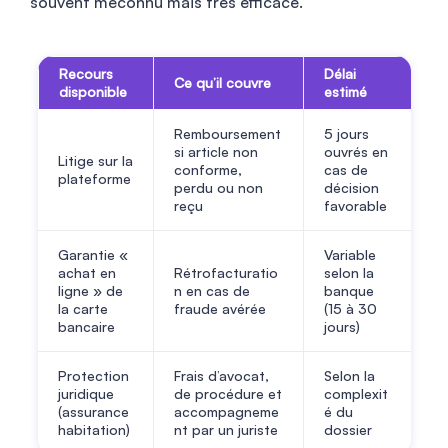
souvent méconnu mais très efficace.
Recours
Délai
Ce qu’il couvre
disponible
estimé
Remboursement
5 jours
si article non
ouvrés en
Litige sur la
conforme,
cas de
plateforme
perdu ou non
décision
reçu
favorable
Garantie «
Variable
achat en
Rétrofacturatio
selon la
ligne » de
n en cas de
banque
la carte
fraude avérée
(15 à 30
bancaire
jours)
Protection
Frais d’avocat,
Selon la
juridique
de procédure et
complexit
(assurance
accompagneme
é du
habitation)
nt par un juriste
dossier