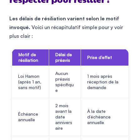
respecter pour résilier ?
Les délais de résiliation varient selon le motif
invoqué.
Voici un récapitulatif simple pour y voir
plus clair :
Motif de
Délai de
Prise d’effet
résiliation
préavis
Aucun
Loi Hamon
1 mois après
préavis
(après 1 an,
réception de la
spécifiqu
sans motif)
demande
e
2 mois
avant la
À la date
Échéance
date
d’échéance
annuelle
annivers
annuelle
aire