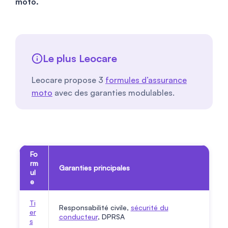
moto.
Le plus Leocare
Leocare propose 3
formules d’assurance
moto
avec des garanties modulables.
Fo
rm
Garanties principales
ul
e
Ti
Responsabilité civile,
sécurité du
er
conducteur
, DPRSA
s