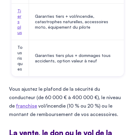
Ti
er
Garanties tiers + vol/incendie,
s
catastrophes naturelles, accessoires
pl
moto, équipement du pilote
us
To
us
Garanties tiers plus + dommages tous
ris
accidents, option valeur à neuf
qu
es
Vous ajustez le plafond de la sécurité du
conducteur (de 60 000 € à 400 000 €), le niveau
de
franchise
vol/incendie (10 % ou 20 %) ou le
montant de remboursement de vos accessoires.
La vente, le don ou le vol de la