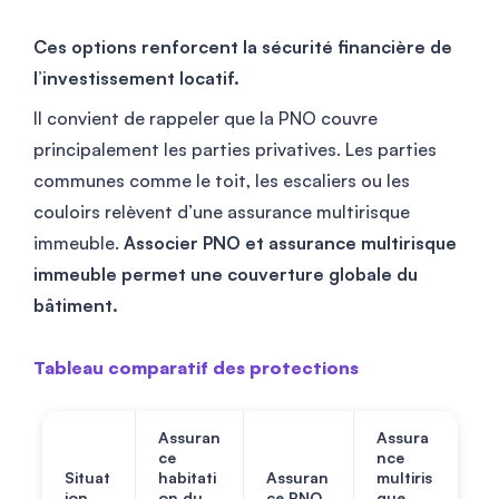
Ces options renforcent la sécurité financière de
l’investissement locatif.
Il convient de rappeler que la PNO couvre
principalement les parties privatives. Les parties
communes comme le toit, les escaliers ou les
couloirs relèvent d’une assurance multirisque
immeuble.
Associer PNO et assurance multirisque
immeuble permet une couverture globale du
bâtiment.
Tableau comparatif des protections
Assuran
Assura
ce
nce
Situat
habitati
Assuran
multiris
ion
on du
ce PNO
que