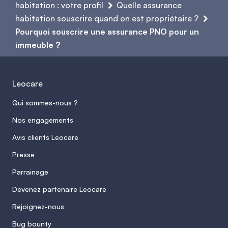
choisie. Cette garantie permet
habitation : votre profil
Quelle assurance
prise en charge prévue par le contrat limite
d’accompagner le propriétaire en cas de
habitation souscrire quand on est propriétaire ?
les dépenses imprévues et évite d’avoir à
Pourquoi souscrire une assurance PNO pour un
litige avec un locataire, un voisin ou un
financer seul des travaux ou des pertes de
immeuble ?
tiers. Elle peut couvrir certains frais de
revenus.
défense ou de recours lorsque la
responsabilité du propriétaire est mise en
Leocare
cause, ce qui sécurise la gestion d’un
immeuble locatif au quotidien.
Qui sommes-nous ?
Nos engagements
Avis clients Leocare
Presse
Parrainage
Devenez partenaire Leocare
Rejoignez-nous
Bug bounty