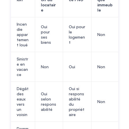
locatair
immeub
e
le
Incen
Oui
Oui pour
die
pour
le
appar
Non
ses
logemen
temen
biens
t
t loué
Sinistr
e en
Non
Oui
Non
vacan
ce
Dégât
Oui si
des
Oui
respons
eaux
selon
abilité
Non
vers
respons
du
un
abilité
propriét
voisin
aire
Domm