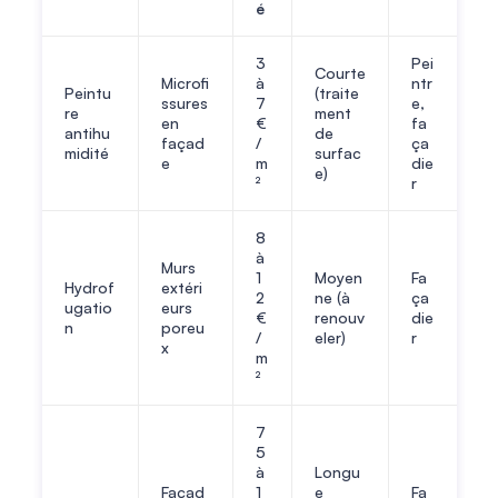
é
3
Pei
Courte
Microfi
à
ntr
Peintu
(traite
ssures
7
e,
re
ment
en
€
fa
antihu
de
façad
/
ça
midité
surfac
e
m
die
e)
²
r
8
à
Murs
1
Moyen
Fa
Hydrof
extéri
2
ne (à
ça
ugatio
eurs
€
renouv
die
n
poreu
/
eler)
r
x
m
²
7
5
à
Longu
Façad
1
e
Fa