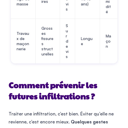
ires
mi
masse
vi
ans)
dit
s
é
S
Gross
u
Travau
es
r
Ma
x de
fissure
Longu
d
ço
maçon
s
e
e
n
nerie
struct
vi
urelles
s
Comment prévenir les
futures infiltrations ?
Traiter une infiltration, c’est bien. Éviter qu’elle ne
revienne, c’est encore mieux.
Quelques gestes