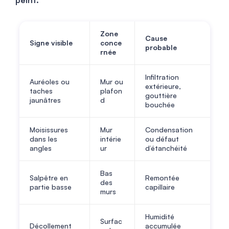
peint.
Zone
Cause
Signe visible
conce
probable
rnée
Infiltration
Auréoles ou
Mur ou
extérieure,
taches
plafon
gouttière
jaunâtres
d
bouchée
Moisissures
Mur
Condensation
dans les
intérie
ou défaut
angles
ur
d’étanchéité
Bas
Salpêtre en
Remontée
des
partie basse
capillaire
murs
Humidité
Surfac
Décollement
accumulée