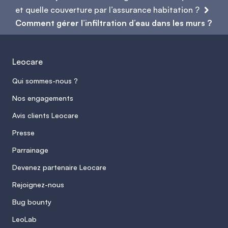
cycle gel-dégel hivernal accélère
et quelle couverture par l’assurance habitation ?
capillaire n’aura aucun effet. Un hydrofuge
particulièrement la dégradation des
Comment gérer l’infiltration d’eau dans les murs ?
posé sur un mur dont la fuite vient des
matériaux déjà fragilisés.
tuyaux encastrés ne résoudra rien. Chaque
cause, qu’elle soit liée à la façade, au sol, à
Leocare
la toiture ou à la plomberie, appelle une
Qui sommes-nous ?
technique de traitement précise et une
intervention du bon professionnel.
Nos engagements
Avis clients Leocare
Presse
Parrainage
Devenez partenaire Leocare
Rejoignez-nous
Bug bounty
LeoLab