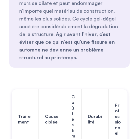
murs se dilate et peut endommager
n’importe quel matériau de construction,
même les plus solides. Ce cycle gel-dégel
accélère considérablement la dégradation
de la structure.
Agir avant l’hiver, c’est
éviter que ce qui n’est qu’une fissure en
automne ne devienne un problème
structurel au printemps.
C
o
Pr
û
of
t
Traite
Cause
Durabi
es
e
ment
ciblée
lité
sio
s
nn
ti
el
m