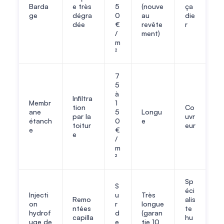
Barda
e très
5
(nouve
ça
ge
dégra
0
au
die
dée
€
revête
r
/
ment)
m
²
7
5
à
Infiltra
Membr
1
tion
Co
ane
5
Longu
par la
uvr
étanch
0
e
toitur
eur
e
€
e
/
m
²
Sp
S
éci
Injecti
u
Très
Remo
alis
on
r
longue
ntées
te
hydrof
d
(garan
capilla
hu
uge de
e
tie 10