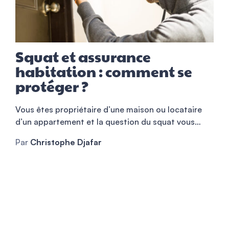
Squat et assurance
habitation : comment se
protéger ?
Vous êtes propriétaire d’une maison ou locataire
d’un appartement et la question du squat vous
préoccupe ? Entre les démarches légales, les
Par
Christophe Djafar
garanties d’assurance habitation et les réflexes à
adopter, le sujet a de quoi donner le tournis. Ce
guide pratique rassemble toutes les informations
utiles pour comprendre vos droits,...