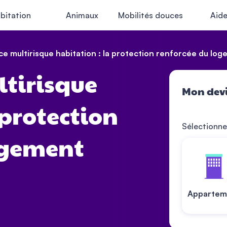
bitation
Animaux
Mobilités douces
Aid
ce multirisque habitation : la protection renforcée du lo
ltirisque
Mon devi
 protection
Sélectionne
ogement
Appartem