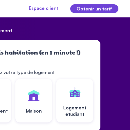
Espace client
e
Obtenir un tarif
gement
s habitation (en 1 minute !)
z votre type de logement
Logement
ent
Maison
étudiant