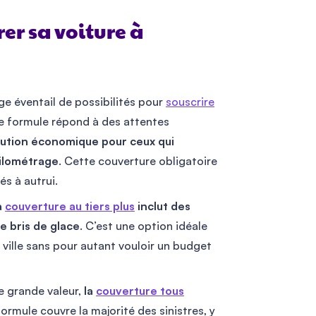
er sa voiture à
ge éventail de possibilités pour
souscrire
e formule répond à des attentes
lution économique pour ceux qui
kilométrage
. Cette couverture obligatoire
s à autrui.
a
couverture au tiers plus
inclut des
e bris de glace
. C’est une option idéale
ville sans pour autant vouloir un budget
e grande valeur,
la
couverture tous
formule couvre la majorité des sinistres, y