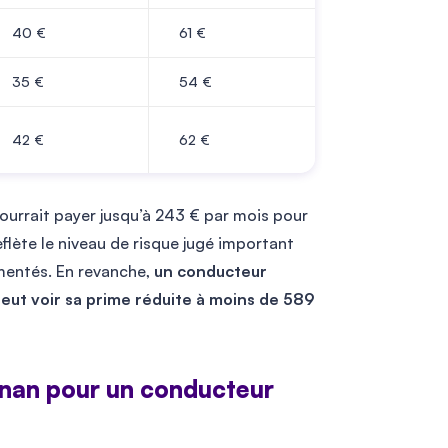
40
€
61
€
35
€
54
€
42
€
62
€
ourrait payer jusqu’à
243
€ par mois pour
flète le niveau de risque jugé important
imentés. En revanche,
un conducteur
eut voir sa prime réduite à moins de
589
ignan pour un conducteur