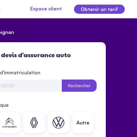
Espace client
e
Obtenir un tarif
pignan
 devis d'assurance auto
 d'immatriculation
Rechercher
rque
Autre