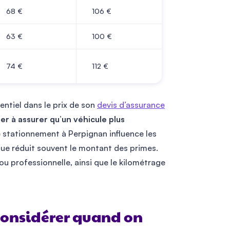
68
€
106
€
63
€
100
€
74
€
112
€
entiel dans le prix de son
devis d’assurance
r à assurer qu’un véhicule plus
u de stationnement à Perpignan influence les
sque réduit souvent le montant des primes.
ée ou professionnelle, ainsi que le kilométrage
 considérer quand on