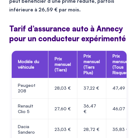
peut bénéficier d’une prime réduite, parfois
inférieure à 26,59 € par mois.
​​Tarif d’assurance auto à Annecy
pour un conducteur expérimenté
Prix
Prix
Prix
Modèle du
mensuel
mensuel
mensuel
véhicule
(Tiers
(Tous
(Tiers)
Plus)
Risques)
Peugeot
28,03 €
37,22 €
47,49 €
208
Renault
36,47
27,60 €
46,07 €
Clio 5
€
Dacia
23,03 €
28,72 €
35,83 €
Sandero