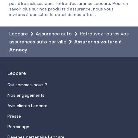
pas être incluses dans l’offre d’assurance Leocare. Pour en
savoir plus sur nos produits d’assurance, nous vous
invitons à consulter le détail de nos offres.
Leocare
Assurance auto
Retrouvez toutes vos
assurances auto par ville
Assurer sa voiture à
Annecy
Leocare
Qui sommes-nous ?
Nos engagements
Avis clients Leocare
Presse
Parrainage
Devenez partenaire Leocare