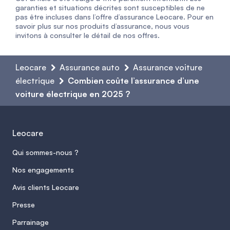
garanties et situations décrites sont susceptibles de ne
pas être incluses dans l’offre d’assurance Leocare. Pour en
savoir plus sur nos produits d’assurance, nous vous
invitons à consulter le détail de nos offres.
Leocare
Assurance auto
Assurance voiture
électrique
Combien coûte l’assurance d’une
voiture électrique en 2025 ?
Leocare
Qui sommes-nous ?
Nos engagements
Avis clients Leocare
Presse
Parrainage