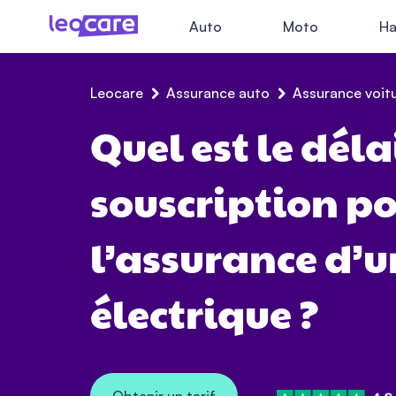
Auto
Moto
Ha
Leocare
Assurance auto
Assurance voitu
Quel est le déla
souscription p
l’assurance d’u
électrique ?