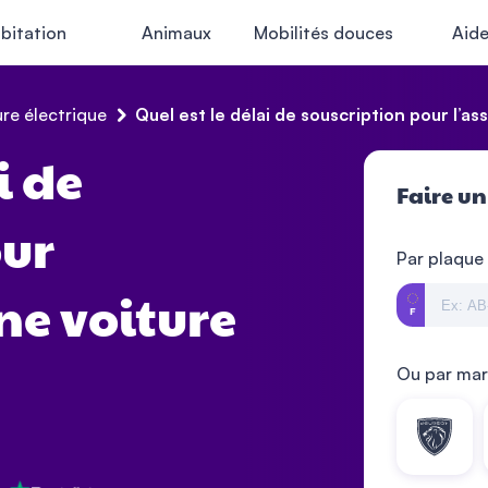
bitation
Animaux
Mobilités douces
Aid
re électrique
Quel est le délai de souscription pour l’a
i de
Faire un
our
Par plaque
ne voiture
Ou par ma