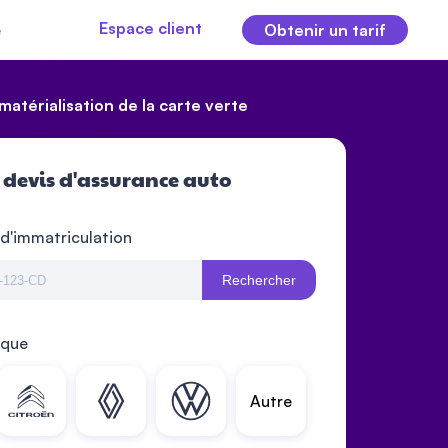
Espace client
e
Obtenir un tarif
atérialisation de la carte verte
 devis d'assurance auto
 d'immatriculation
Rechercher
rque
Autre