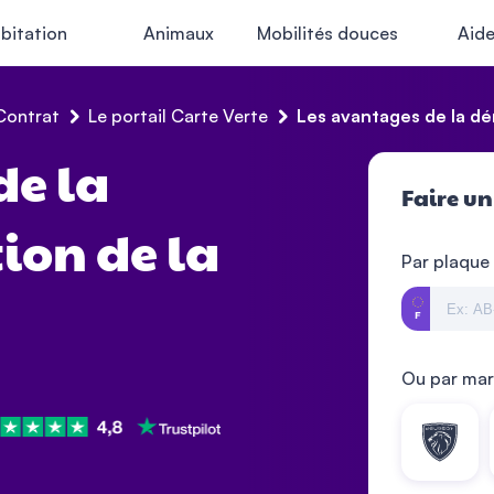
bitation
Animaux
Mobilités douces
Aid
Contrat
Le portail Carte Verte
Les avantages de la dém
de la
Faire un
ion de la
Par plaque
Ou par ma