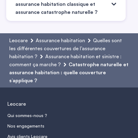
assurance habitation classique et
assurance catastrophe naturelle ?
L’assurance habitation classique couvre les
sinistres courants : incendie, vol, dégâts
Leocare
Assurance habitation
Quelles sont
des eaux… La garantie catastrophe
les différentes couvertures de l’assurance
naturelle, elle, ne s’applique que si un arrêté
habitation ?
Assurance habitation et sinistre :
comment ça marche ?
reconnaît officiellement l’événement
Catastrophe naturelle et
assurance habitation : quelle couverture
comme tel. Elle prend en charge les dégâts
s’applique ?
causés par des phénomènes climatiques
exceptionnels. Cette garantie est intégrée
à la plupart des contrats multirisques
Leocare
habitation, mais elle implique une franchise
Qui sommes-nous ?
légale et des conditions spécifiques pour
être déclenchée efficacement.
Nos engagements
Avis clients Leocare